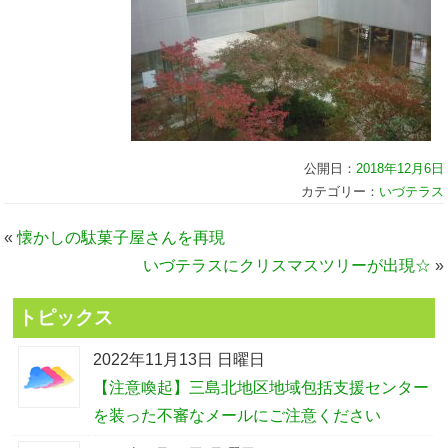
公開日：
2018年12月6日
カテゴリー：
いづテラス
«
懐かしの駄菓子屋さんを再現
いづテラスにクリスマスツリーが出現☆
»
トピックス
2022年11月13日 日曜日
【注意喚起】三島北地区地域包括支援センター
を装った不審なメールにご注意ください