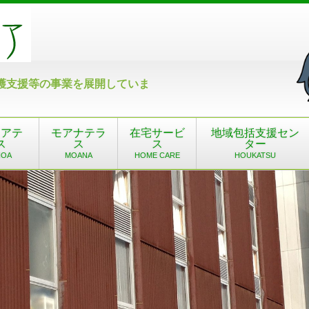
護支援等の事業を展開していま
ノアテ
モアナテラ
在宅サービ
地域包括支援セン
ス
ス
ス
ター
NOA
MOANA
HOME CARE
HOUKATSU