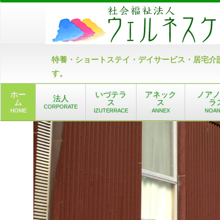
特養・ショートステイ・デイサービス・居宅介
す。
ホー
いづテラ
アネック
ノア
法人
ム
ス
ス
ラ
CORPORATE
HOME
IZUTERRACE
ANNEX
NOA