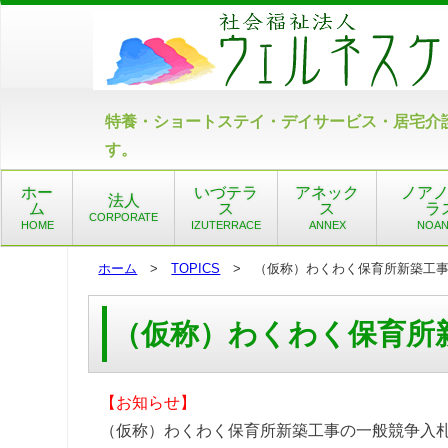
特養・ショートステイ・デイサービス・居宅介
す。
ホー
いづテラ
アネック
ノア
法人
ム
ス
ス
ラ
CORPORATE
HOME
IZUTERRACE
ANNEX
NOA
ホーム
>
TOPICS
> （仮称）わくわく保育所新築工事
（仮称）わくわく保育所
【お知らせ】
（仮称）わくわく保育所新築工事の一般競争入