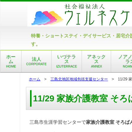
特養・ショートステイ・デイサービス・居宅介
す。
ホー
いづテラ
アネック
ノア
法人
ム
ス
ス
ラ
CORPORATE
HOME
IZUTERRACE
ANNEX
NOA
ホーム
>
三島北地区地域包括支援センター
> 11/29
11/29 家族介護教室 
三島市生涯学習センターで
家族介護教室 そろば